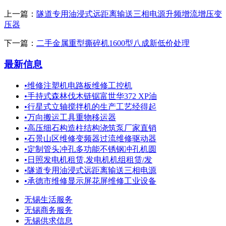
上一篇：
隧道专用油浸式远距离输送三相电源升频增流增压变
压器
下一篇：
二手金属重型撕碎机1600型八成新低价处理
最新信息
•
维修注塑机电路板维修工控机
•
手持式森林伐木链锯富世华372 XP油
•
行星式立轴搅拌机的生产工艺经得起
•
万向搬运工具重物移运器
•
高压细石构造柱结构浇筑泵厂家直销
•
石景山区维修变频器过流维修驱动器
•
定制管头冲孔多功能不锈钢冲孔机圆
•
日照发电机租赁,发电机机组租赁/发
•
隧道专用油浸式远距离输送三相电源
•
承德市维修显示屏花屏维修工业设备
无锡生活服务
无锡商务服务
无锡供求信息