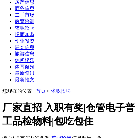
房产信息
商务信息
二手市场
教育培训
求职招聘
招商加盟
创业投资
展会信息
旅游信息
休闲娱乐
体育健身
最新资讯
最新推文
您现在的位置 :
首页
>
求职招聘
厂家直招|入职有奖|仓管电子普
工品检物料|包吃包住
05-10 发布
719 次浏览
求职招聘
信息编号：36