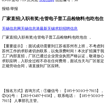
报错/举报
厂家直招|入职有奖|仓管电子普工品检物料|包吃包住
无锡信息网
无锡信息港
最新无锡求职招聘信息
厂家直招|入职有奖|仓管电子普工品检物料|包吃包住 ，
【重要提示】：面试成功需要到江苏省苏州市上班，不考虑到
苏州工作的求职者切勿联系，以免浪费时间！本次扩招属于我
工厂内部直招，厂区已通过企业营业执照严格认证，敬请放心
求职应聘，入职全过程不存在任何费用，面试当天与厂区签定
正规劳动合同，请直接到厂区应聘。
【报名方式】咨询方式：①徽信号：【185十5O1O十7915】，
②QQ号：【283十O497十658】。联系电话： 【185十5O1O十
7915】 人事部孔主管。