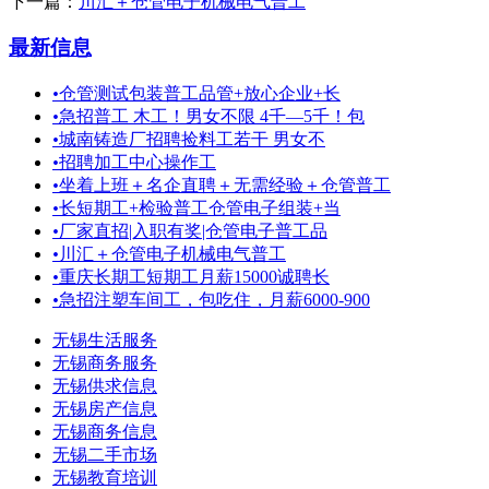
下一篇：
川汇＋仓管电子机械电气普工
最新信息
•
仓管测试包装普工品管+放心企业+长
•
急招普工 木工！男女不限 4千—5千！包
•
城南铸造厂招聘捡料工若干 男女不
•
招聘加工中心操作工
•
坐着上班＋名企直聘＋无需经验＋仓管普工
•
长短期工+检验普工仓管电子组装+当
•
厂家直招|入职有奖|仓管电子普工品
•
川汇＋仓管电子机械电气普工
•
重庆长期工短期工月薪15000诚聘长
•
急招注塑车间工，包吃住，月薪6000-900
无锡生活服务
无锡商务服务
无锡供求信息
无锡房产信息
无锡商务信息
无锡二手市场
无锡教育培训