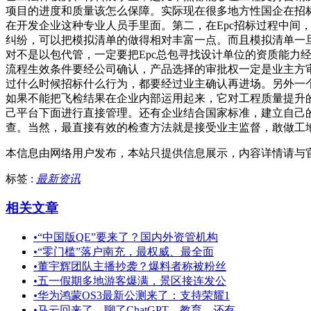
项目的进度和质量该怎么保障。实际现在很多地方性国企在招标
在开发企业这种专业人员手里面。第二，在Epc招标过程中
纠纷，可以把模拟清单的做得相对丰富一点。而且模拟清单一
对不是以包代管，一定要把Epc总包寻找设计单位的资质能
流程生效条件要经公司确认，产品选择的审批权一定是业主方
过什么时候招标什么行为，都要经过业主确认再进场。另外一
如果不能把飞检结果在企业内部运用起来，它对工程质量提升
己平台下面进行直接管理。还有企业结合国家标准，建立自己
查。当然，最直接有效的检查方法就是接受业主监督，敢做工
本信息由网络用户发布，
本站只提供信息展示，内容详情请与
标签 :
最新资讯
相关文章
•
“中国版QE”要来了？国内外资管机构
•
“零门槛”落户南充，最权威、最全面
•
董宇辉团队主播抄袭？爆料者称被粉丝
•
五一假期多地游客爆满，景区接连发公
•
华为鸿蒙OS3最新公测来了：支持荣耀1
•
马云回来了，聊了ChatGPT、教育，还有