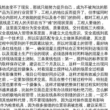
既然改变不了现实，那就只能努力提升自己，成为不被淘汰的那
产品为王的行业背景下，工程人的地位反而提升了。但李猛同时
房企内部对人才效能的提升以及各个部门的协同，都对工程人的
底线是工程人的天职在当下“难”的现状里面，工程人要做的，
理，这里面又细分为安全底线、质量底线、交付底线三大模块。
安全底线纳入管理体系里面，并建立大总包意识。安全底线到底
而是一个技术活，所以应该匹配专业人士做体系的搭建。其次是
过程中间受到的干扰因素比较大。所以对混凝土的管理，最好纳
三条红线包括：第一，确保混凝土搅拌站在正常时间到达项目现
，以及混凝土生产行业的现状，必须选择有封闭料场的混凝土单
支持现场混凝土浇制。三条黄线包括：第一，搅拌站的标养室里
的取样保存记录，建议在三个月及以上，这样一旦混凝土出现问
移动式的监控摄像头，对着混凝土搅拌站入磅的场景全过程摄
留有影像资料，项目公司做好同步记录，这样才能有效减少后期
业之前，一定要加强技术交底。而且在整个打桩过程中间，特别是
位置也要求有一个摄像头，这样才能够把整体打桩过程实时控制
诉越来越多，比如外立面总是没有办法很好地杜绝刀疤。怎么解
主动积极地向前管理，比如在线条和分割缝的设计上面，一定不
采用其他材料代替，而不要现场制作。因为这对操作面是有影响
尺作为检查机具，因为很多接缝的位置容易被忽视，建议采用三