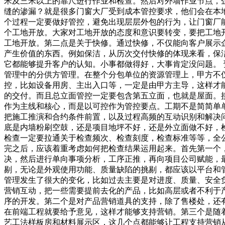
米及三米以上的靠尺进行作业和检查。然后对外墙作业节点，
缝的渗漏？就是很多门窗大厂受到成本管控要求，他们会在本
个过程一定要做好管控，避免出现层层外包的行为，让门窗厂
个工地开放。大家对工地开放的态度和意识要转变，要把工地
工地开放。第二点是关于快修。通过快修，不仅能向客户展示
产生价值的东西。例如保洁，从历次交付快修的体现来看，保洁
它都能够提升客户的认知。小事都做得好，大事肯定没问题。
管理中的分供方管理。在整个分包单位的资源管理上，甲方不
控，比如设备用房、主出入口等，一定是由甲方主导，这样才
的交付。而且总立面管控一定要包含第五立面，也就是屋面。
作为主线和核心，而是以可控作为管控要点。工期不是简简单
把施工推演和合约条件前置，以及过程高频的互动识别和解决
底是内墙粉刷空鼓，还是项目地坪不好，还是外立面做不好，
检查一定要拉通关于检查频次、检查刻度，检查标准等等，全
完之后，应该着重考虑如何把检查结果运用起来。首先第一个
决，然后进行单向事项分析，工序正推，再向项目公司赋能，
剔，无论是外观使用功能、质量缺陷的挑剔，都应该以平台和管
管理发生了很大的变化，比如过去主要是对进度、质量、安全
营销互动，把一些需要提前去化的产品，比如高层或者不利于
序的开发。第二个是对产品营销道具的支持，除了售楼处，还
在前端工程就要给予意见，这样才能够支持营销。第三个是随
艺工法样板房和材料展示区，这几个点都能够让工程支持营销