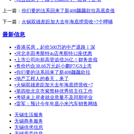
上一篇：
你们要的法系回来了新408龘龘款拉高底盘值
下一篇：
火锅双雄差距加大去年海底捞营收=7个呷哺
最新信息
•
香港买房，起价500万的中产退路丨深
•
河北丰田考斯特4s店考斯特12座优惠
•
上市公司向前高管追偿26亿！财务造假
•
售价约合38.66万元起小鹏P7/G9上市
•
你们要的法系回来了新408龘龘款拉
•
地产工程人的春天，来了
•
火锅双雄差距加大去年海底捞营收=7
•
第四批北京市紫禁杯优秀班主任工作
•
考研未上岸者就业质量不及同期毕业
•
雷军：预计今年年底小米汽车销售网络
无锡生活服务
无锡商务服务
无锡供求信息
无锡房产信息