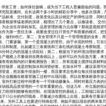
员、停发工资，如何保住饭碗，成为当下工程人普遍面临的问题。
研究院直播间。在长达两个多小时的精彩分享中，他多次强调，
产品标准、交付刻度，政策变化以及以销定产的弹性运营，同时
君根据李猛老师的演讲，梳理出了几个要点，以飨读者。 交付
，为企业生存添砖加瓦。品质管理的着力点在哪？那就是底线管
当作为第一责任主体，就要改变过往只管生产和质量的模式，把
险，做到0伤亡。第二，安全管理不只是一个管理维度的业务，
面、门窗渗漏。第一个是混凝土的管控。由于水泥的特性，它在
方法和制度。比如建立三条黄线和三条红线的混凝土考察制度。
30分钟之内的混凝土供应站；第二，根据当下的环境治理的要求
生产规模上尽量保持在两条线以上，这样可以作为应急方案，来
须有有效期内的计量检测报告；第三，所有混凝土搅拌站原材料
管控场景，就是控制加水和润管砂浆。在加水环节，建议采用可
用管道，然后集中排放到一楼，而且要求总包单位每次排放都要
一些企业频频在桩基管施工过程中出现问题。所以在整体桩基作
，室外打桩过程中间要有一个可移动摄像头，同时对着压力表的
家动线高品质管理的一个非常重要的点。但这几年，外立面的投
证刀疤得到能够有效控制。在现场管控的基础上，工程端口应该
低于15公分的内凹线条，尽量减少在图纸上出现，如果有尽量
不过来。另外工具上也要进行特殊处理。例如不能以现在的两米靠