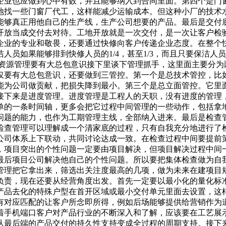
企业也应做到心中有数，并且能够纳入到合同里面。第四个是门
地找一些门窗厂代工，这样能减少运输成本。但这种小厂的技术
能够真正用他自己的生产线，生产公司想要的产品。最后是交付
开放当成交付去对待。工地开放就是一次交付，是一次让客户检
企业的专业和敬畏，还要通过快修向客户传递企业态度。在整个
人员如果能够排到快修人员的1/4，甚至1/3，而且只要保洁
 资源管理要有大总包意识接下里谈下管理抓手，这里面主要分为
仅要有大总包意识，还要做到三管控。第一个是总技术管控，比
能为公司做贡献，把损失降到最小。第三个是总立面管控。它里
接下来是进度管理。进度管理是工程人的天职，没有进度的管理
单的一条时间轴，更多会把它过程中间管理的一些动作，包括拿
问题的能力，也作为工期管理主线，全部纳入进来。最后是检查
检查管理可以理解成一个清家底的过程，只有自我充分地进行了
公司体系上下联动，共同讨论达成一致。在检查过程中间要提前
，项目突出的个性问题一定要由项目解决，但项目解决过程中间
最后项目公司解决他自己的个性问题。所以要把集体检查做为自
理把它拿出来，筛选出关注度最高的几项，做为未来在建项目规
负责，现在还要从经营角度出发。首先一定要以最小化的量化标
产品去化的特殊户型在首开区域或最小交付单元里面去设置，这
有对应匹配的让客户所念即所得，例如后场能够提供给营销作为
着手机端口客户对产品行业的不断深入和了解，应该要在工艺展
从最后端的产品交付的持久性支持变成全过程的周期支持。接下来