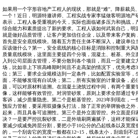
如果用一个字形容地产工程人的现状，那就是“难”。降薪裁
一个！近日，明源特邀讲师、工程实战专家李猛做客明源地产
表示，工程人备受重视的今天，实际也面临诸多压力和挑战，
综合能力和素质提出了新的要求。工程人该如何武装自己，明源
就是做好品质管理，让客户更加信任企业，以及带来客户复购
首先是安全底线模块。随着五方责任主体不断深入，建设单位
应该做什么？第一，安全底线的核心目标是消除和控制重大风
质量底线模块，这里面主要提四个分项，混凝土、桩基、外立
入到公司层面去管理，不要分散到各个项目，而且一定要建立
场，比如非上下班高峰期时间且不走高架的情况下，优先考虑
位；第三，要求企业规模达到一定条件，比如配置实验室等，
面，不能够发现有白试块；第二，所有实验室的计量设备，必
题，可以对原材料追溯。在混凝土浇筑过程中间，有两个重要
像，这样能够有效管控。对润管砂浆，原则上要求全部通过专
客诉，减少质量隐患。第二个是桩基管控。2023年到现在，
预应力管桩，要采用双摄像头打法，除了正常的举牌验收之外
起来，而且具备可追溯性。第三个是外立面管控。外立面是归
决？一是要严控抗裂砂浆，二是外墙刷两遍腻子，这样才能保
要减少或减免跨层分割，要把小于10公分的凸起线条以及宽度
的，一个刮齿它的宽度一般都在12~15，线条太小，刮齿刮