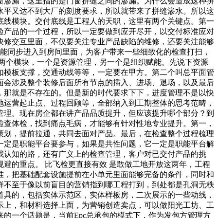
窗渗漏，这里指的是门窗拼缝之间的渗漏。为什么会造成这种拼
水平又达不到大厂的刻度要求，所以就带来了拼缝渗水。所以这
底线模块。交付底线是工程人的天职，这里有两个关键点。第一
验产品的一个过程，所以一定要做到应开尽开，以交付标准应对
快修交互里面，不仅要关注专业产品缺陷的维修，还要关注能够
人员能同步进入到房间里面，为客户带来一些细致化的检查打扫，
两个模块，一个是资源管理，另一个是组织赋能。先说下资源
如模板支撑，交通动线等等，一定要在甲方。第二个叫总平面管
面会涉及整个装修后面所有节点的插入、进场、退场，以及最后
，那就是不存在的。但是新的时代要求下下，进度管理不是以快
地运营起止点、过程回顾等，全部纳入到工期整体的思考范畴，
管理。现在房企都在讲产品品质提升，但应该提升哪个部分？到
检查体检，找到痛点毛病，才能够有针对性地专业提升。第一，
策划，提前拉通，共同去面对产品。最后，在检查整个过程梳理
一定是职能平台要参与，如果是共性问题，它一定是职能平台解
我认知的路，还有广义上的检查管理，客户对已交付产品的挑
避的重点。 比飞检更直接有效 是敢做工地开放这两年，工程
准，把基础配套设施提前在小单元里面能够完备的条件，同时和
样不至于像以前盲目的营销指到哪工程打到，到处都是孔洞无秩
道具的，包括实体示范区，实体样板房，二次展示的一些动线，
示上，和材料选择上面，为营销创造卖点，可以做阳光工坊、工
的一个话题是，当前Epc总承包的模式下，作为发包方管理方