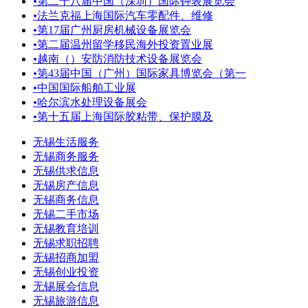
•
第二十八届中国（深圳）国际钟表展览会
•
法兰克福上海国际汽车零配件、维修
•
第17届广州厨房机械设备展览会
•
第二届温州留学移民海外投资置业展
•
越南（）安防消防技术设备展览会
•
第43届中国（广州）国际家具博览会（第一
•
中国国际船舶工业展
•
哈尔滨水处理设备展会
•
第十五届上海国际胶粘带、保护膜及
无锡生活服务
无锡商务服务
无锡供求信息
无锡房产信息
无锡商务信息
无锡二手市场
无锡教育培训
无锡求职招聘
无锡招商加盟
无锡创业投资
无锡展会信息
无锡旅游信息