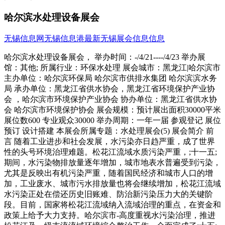
哈尔滨水处理设备展会
无锡信息网
无锡信息港
最新无锡展会信息信息
哈尔滨水处理设备展会， 举办时间：-/4/21----/4/23 举办展
馆：其他; 所属行业：环保水处理 展会城市：黑龙江|哈尔滨市
主办单位：哈尔滨环保局 哈尔滨市供排水集团 哈尔滨滨水务
局 承办单位：黑龙江省供水协会，黑龙江省环境保护产业协
会 ，哈尔滨市环境保护产业协会 协办单位：黑龙江省供水协
会 哈尔滨市环境保护协会 展会规模：预计展出面积30000平米
展位数600 专业观众30000 举办周期：一年一届 参观登记 展位
预订 设计搭建 本展会所属专题：水处理展会(5) 展会简介 前
言 随着工业进步和社会发展，水污染亦日趋严重，成了世界
性的头号环境治理难题。松花江流域水质污染严重，;十一五;
期间，水污染物排放量逐年增加，城市地表水普遍受到污染，
尤其是反映出有机污染严重，随着国民经济和城市人口的增
加，工业废水、城市污水排放量也将会继续增加，松花江流域
水污染正处在偿还历史旧账难、防治新污染压力大的关键阶
段。目前，国家将松花江流域纳入流域治理的重点，在资金和
政策上给予大力支持。哈尔滨市-高度重视水污染治理，推进