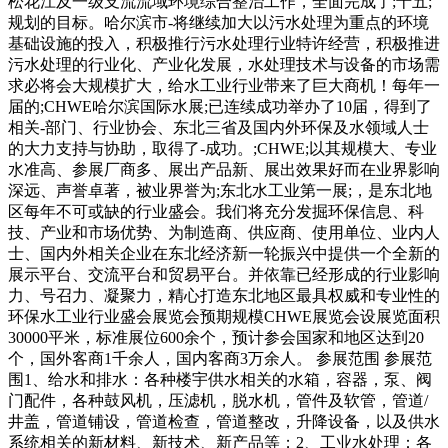
松花江及一级支流流域环境综合整治工作，全面完成了;十五;
规划的目标。哈尔滨市-将继续加大以污水处理为重点的环境
基础设施的投入，积极推行污水处理行业特许经营，积极推进
污水处理的行业化、产业化发展，水处理技术与设备的市场需
求必将会大规模扩大，给水工业行业带来了巨大商机！每年一
届的;CHWE哈尔滨国际水展;已连续成功举办了10届，得到了
相关-部门、行业协会、东北三省及国内外环保及水领域人士
的大力支持与协助，取得了-成功。;CHWE;以其规模大、专业
水准高、参展厂商多、展出产品新、展出效果好而在业界影响
深远、声誉卓著，被业界誉为;东北水工业第一展;，是东北地
区每年不可或缺的行业盛会。我们将充分发掘环保信息、科
技、产业和市场优势、为制造商、供应商、使用单位、业内人
士、国内外相关企业在东北经济新一轮振兴中提供一个全新的
展示平台、交流平台和贸易平台。并依靠已经形成的行业影响
力、号召力、凝聚力，精心打造东北地区最具权威和专业性的
环保水工业行业盛会展览会预期规模CHWE展览会设展览面积
30000平米，标准展位600余个，预计参会国家和地区达到20
个，国外客商1千余人，国内客商3万余人。 参展范围 参展范
围1、给水和排水：各种楼宇供水相关的水箱，容器，泵、阀
门配件，各种鼓风机，压滤机，脱水机，管件及软管，管道/
井盖，管道铺设，管道检查，管道整改，升降设备，以及供水
系统相关的新材料、新技术、新产品等；2、工业水处理：各