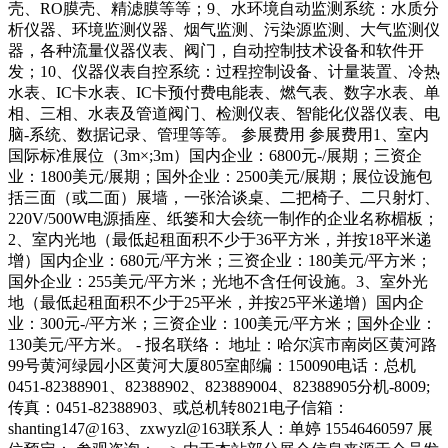
壳、RO膜壳、精滤膜等等；9、水环境自动监测系统：水质分
析仪器、环境监测仪器、烟气监测、污染源监测、大气监测仪
器，各种流量仪器仪表、阀门，自动控制技术设备和软件开
发；10、仪器仪表自控系统：过程控制设备、计量装置、冷热
水表、IC卡水表、IC卡预付费电能表、燃气表、数字水表、单
相、三相、水表及管道阀门、检测仪表、智能化仪器仪表、电
脑-系统、数据记录、管理等等。 参展费用 参展费用1、室内
国际标准展位（3m×;3m）国内企业：6800元-/展期；三资企
业：1800美元/展期；国外企业：2500美元/展期；展位设施包
括三面（或二面）展墙，一张洽谈桌、二把椅子、二只射灯、
220V/500W电源插座、纸篓和大会统一制作的企业名称楣板；
2、室内光地（最低起租面积不少于36平方米，并按18平米递
增）国内企业：680元/平方米；三资企业：180美元/平方米；
国外企业：255美元/平方米；光地不含任何设施。3、室外光
地（最低起租面积不少于25平米，并按25平米递增）国内企
业：300元-/平方米；三资企业：100美元/平方米；国外企业：
130美元/平方米。 - 报名联络： 地址：哈尔滨市南岗区黄河路
99号黄河绿园小区黄河大厦805室邮编：150090电话：总机
0451-82388901、82388902、823889004、82388905分机-8009;
传真：0451-82388903、或总机转8021电子信箱：
shanting147@163、zxwyzl@163联系人：单婷 15546460597 展