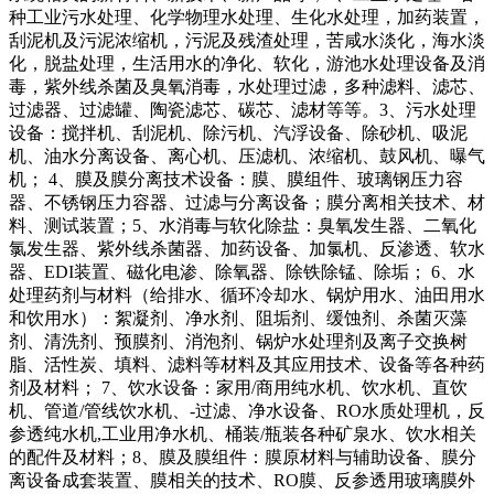
种工业污水处理、化学物理水处理、生化水处理，加药装置，
刮泥机及污泥浓缩机，污泥及残渣处理，苦咸水淡化，海水淡
化，脱盐处理，生活用水的净化、软化，游池水处理设备及消
毒，紫外线杀菌及臭氧消毒，水处理过滤，多种滤料、滤芯、
过滤器、过滤罐、陶瓷滤芯、碳芯、滤材等等。3、污水处理
设备：搅拌机、刮泥机、除污机、汽浮设备、除砂机、吸泥
机、油水分离设备、离心机、压滤机、浓缩机、鼓风机、曝气
机； 4、膜及膜分离技术设备：膜、膜组件、玻璃钢压力容
器、不锈钢压力容器、过滤与分离设备；膜分离相关技术、材
料、测试装置；5、水消毒与软化除盐：臭氧发生器、二氧化
氯发生器、紫外线杀菌器、加药设备、加氯机、反渗透、软水
器、EDI装置、磁化电渗、除氧器、除铁除锰、除垢； 6、水
处理药剂与材料（给排水、循环冷却水、锅炉用水、油田用水
和饮用水）：絮凝剂、净水剂、阻垢剂、缓蚀剂、杀菌灭藻
剂、清洗剂、预膜剂、消泡剂、锅炉水处理剂及离子交换树
脂、活性炭、填料、滤料等材料及其应用技术、设备等各种药
剂及材料； 7、饮水设备：家用/商用纯水机、饮水机、直饮
机、管道/管线饮水机、-过滤、净水设备、RO水质处理机，反
参透纯水机,工业用净水机、桶装/瓶装各种矿泉水、饮水相关
的配件及材料；8、膜及膜组件：膜原材料与辅助设备、膜分
离设备成套装置、膜相关的技术、RO膜、反参透用玻璃膜外