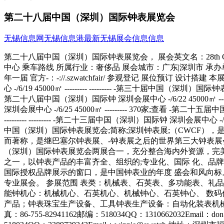
第二十八届中国（深圳）国际钟表展览会
无锡信息网
无锡信息港
最新无锡展会信息信息
第二十八届中国（深圳）国际钟表展览会， 展会英文名：28th China (Shenzhen) International Watch Fair 举办时间：-/6/22----/6/25 举办展馆：深圳会展中心;深圳市福田中心区福华三路深圳会展中心 乘车路线 所属行业：奢侈品 展会城市：广东|深圳市 承办单位：深圳市晶品会展文化传播有限公司 展会面积：45000平方米 所用展厅：1号展厅,9号展厅, 举办届数：28届 举办周期：一年一届 官方-：-://.szwatchfair/ 参观登记 展位预订 设计搭建 本展会所属专题：钟表展会(1) 历届展会对比 展会名称 场馆 时间 面积 照片 展商数量 （