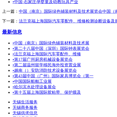
•
中国·石家庄孕婴童及幼教玩具产业
上一篇：
中国（南京）国际绿色铺装材料及技术展览会中国（
下一篇：
法兰克福上海国际汽车零配件、维修检测诊断设备及
最新信息
•
中国（南京）国际绿色铺装材料及技术展
•
第二十八届中国（深圳）国际钟表展览会
•
法兰克福上海国际汽车零配件、维修
•
第17届广州厨房机械设备展览会
•
第二届温州留学移民海外投资置业展
•
越南（）安防消防技术设备展览会
•
第43届中国（广州）国际家具博览会（第一
•
中国国际船舶工业展
•
哈尔滨水处理设备展会
•
第十五届上海国际胶粘带、保护膜及
无锡生活服务
无锡商务服务
无锡供求信息