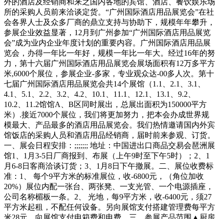
外的酒店及经销商和来之国内各地的宾馆、酒店、餐饮娱乐场
所的采购人员前来洽谈定货。“广州国际酒店用品展览会”在社
会各界人士及众多厂商的鼎立支持与协助下，规模年年攀升，
参展企业效益显著，12月到广州参加“广州国际酒店用品展览
会”成为业内企业年度计划的重要内容。广州国际酒店用品展
览会，办得一年比一年好，规模一年比一年大。经过16年的努
力，第十六届广州国际酒店用品展览会展场面积有12万多平方
米,6000个展位，参展企业-多家，专业观众达-00多人次。第十
七届广州国际酒店用品展览会共14个展馆（1.1、2.1、3.1、
4.1、5.1、2.2、3.2、4.2、10.1、11.1、12.1、13.1、9.2、
10.2、11.2馆馆A、B区同时展出，总展出面积为150000平方
米）.接近7000个展位，我们将更加努力，把本会办成世界规
模最大、产品最多的酒店用品展览会。我们热情邀请国内外宾
馆饭店的采购人员和酒店用品经销商，届时前来参观、订货。
一、展会日程安排：;;;;;;; 地址：中国进出口商品交易会琶洲展
馆1、1月3-5日厂商报到、布展（上午9时至下午5时）；2、1
月6-8日客商洽谈订货；3、1月8日下午撤展。二、展位收费标
准：1、 每个9平方米的标准展位，收-6800元，（角位加收
20%）展位内配一张台、两张凳、一支光管、一个电源插座，
公司名称楣板一条。2、 光地，每9平方米，收-6400元，须27
平方米起租，不配任何设备。另向展馆支付搭建管理费每平方
米28元，向展馆支付电箱费和电费。三、参展产品范围▲厨房