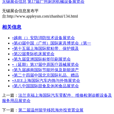
无锡展会信息
第17届广州厨房机械设备展览会
无锡展会信息发布平
台:http://www.appleyun.com/zhanhui/134.html
相关信息
•
越南（）安防消防技术设备展览会
•
第43届中国（广州）国际家具博览会（第一
•
第十五届上海国际胶粘带、保护膜及
•
第22届青际机床展览会
•
第九届亚洲国际标签印刷展览会
•
（延期）第37届中原医疗器械展览会
•
第九届越南国际节能环保及新能源产
•
第二十四届中国北京国际礼品、赠品
•
AIEE上海国际汽车内饰与外饰展览会
•
第八中国国际甜食及休闲食品展览会
上一篇：
法兰克福上海国际汽车零配件、维修检测诊断设备及
服务用品展览会
下一篇：
第二届温州留学移民海外投资置业展