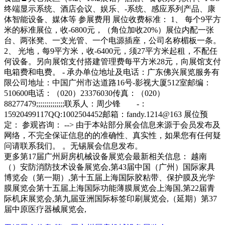
终端显示系统、酒店会议、娱乐、-系统、感应系列产品、康
体智能设备、媒体等 参展费用 展位收费标准： 1、 每个9平方
米的标准展位，收-6800元，（角位加收20%）展位内配一张
台、两张凳、一支光管、一个电源插座，公司名称楣板一条。
2、 光地，每9平方米，收-6400元，须27平方米起租，不配任
何设备。另向展馆支付搭建管理费每平方米28元，向展馆支付
电箱费和电费。 - 承办单位地址及电话：广东佛兴展览服务有
限公司地址：中国广州市达道路16号-影视大厦512室邮编：
510600电话：（020）23376030传真：（020）
88277479;;;;;;;;;;;;;;联系人：周少锋 -：
15920499117QQ:1002504452邮箱：fandy.1214@163 展位预
定： 参观咨询： --> 由于本站部分展会信息来源于会员发布及
网络，不完全保证信息的的准确性、真实性，如果您有任何疑
问请联系我们。 。无锡展会信息发布。
更多第17届广州厨房机械设备展览会最新相关信息： 越南
（）安防消防技术设备展览会,第43届中国（广州）国际家具
博览会（第一期）,第十五届上海国际胶粘带、保护膜及光学
膜展览会第十五届上海国际功能薄膜展览会上海国,第22届青
际机床展览会,第九届亚洲国际标签印刷展览会,（延期）第37
届中原医疗器械展览会,