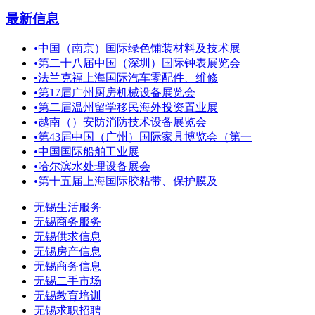
最新信息
•
中国（南京）国际绿色铺装材料及技术展
•
第二十八届中国（深圳）国际钟表展览会
•
法兰克福上海国际汽车零配件、维修
•
第17届广州厨房机械设备展览会
•
第二届温州留学移民海外投资置业展
•
越南（）安防消防技术设备展览会
•
第43届中国（广州）国际家具博览会（第一
•
中国国际船舶工业展
•
哈尔滨水处理设备展会
•
第十五届上海国际胶粘带、保护膜及
无锡生活服务
无锡商务服务
无锡供求信息
无锡房产信息
无锡商务信息
无锡二手市场
无锡教育培训
无锡求职招聘