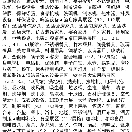
西厨设备、厨房炉灶、厨用刀具、宴会餐炉、不锈钢厨具、电
磁炉、快餐设备、烘焙设备、制冷设备、冷藏柜、保鲜柜、保
鲜膜、保鲜铝箔、食品机械、洗碗机、制冰机、热水器、排风
设备、环保设备、啤酒设备▲酒店家具展区（9.2、10.2展
馆）;酒店餐饮家具、酒店套房家具、酒店包房家具、酒店沙
发、酒店床垫、仿古装饰家具、宴会家具、户外家具、休闲家
具、电动餐桌、电磁炉餐桌等▲桌面用品展区（1.1、2.1、
3.1、4.1、5.1展馆）;不锈钢餐具、竹木餐具、陶瓷餐具、玻璃
餐具、美耐皿餐具、料理用具、酒精炉、玻璃器皿、玻璃转
盘、金银器、筷子类▲客房、配套电器（9.2、10.2展馆） 酒
店电视机、电话机、保险箱、电子门锁、水壶、易耗品、房物
服务车、餐车、床头控制系统、客房灯具、雨伞架、棕榈树、
雕塑装饰▲清洁及洗衣设备展区、钛金及大堂用品展区
（2.2、3.2、4.2展馆）洗地机、抛光机、擦地机、电子打泡
箱、吸水机、吹风机、吸尘器、垃圾桶、尘推、地垫、清洁
剂、洗涤剂、洗手液、皂液机、干肤器、石材护理设备、空气
清新机、洗衣房设备、LED指示屏、大堂指示牌、▲纺织布
艺、制服展区（9.2、10.2展馆）床上用品、酒店布艺、窗帘、
台布、台垫、餐巾、浴巾、地毯、羽绒制品、酒店布草、酒店
制服▲咖啡和茶、食品展区（11.2展馆）咖啡机、咖啡食品、
咖啡器具、茶具、茶系列、酒水、饮料、汤品、调味品、健康
食品▲其它展区（9.2、10.2展馆）酒店、餐饮系列软件、POS