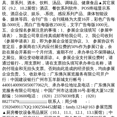
具、茶系列、酒水、饮料、汤品、调味品、健康食品▲其它展
区（9.2、10.2展馆）酒店、餐饮系列软件、POS终端显示系
统、酒店会议、娱乐、-系统、感应系列产品、康体智能设
备、媒体等四、会刊广告：会刊规格为大度16开，彩色广告每
版-5000元，黑白广告每版收2500元，文字广告每版1000元。
五、企业报名参展注意的事项：1、参展企业须填写《参展申
请表》，加盖公司章后传真或邮寄给我公司。2、我公司收到
《参展申请表》后，即为参展企业签定协议。3、 参展协议书
签定后，参展商在5天内应付展位费的50%作为参展订金，余
款在展会开幕前一个月付清。逾期不付，承办单位不保障确认
之展位。展位变动敬请原谅。4、参展企业支付展位费时，请
通过银行-，用支票时，请在支票抬头填写承办单位名称，请
勿付现金和无抬头支票。否则由此造成的经济损失，均由参展
企业负责。5、收款单位：广东佛兴展览服务有限公司开户
行：中国建设银行广州市五羊新城支行帐号：
44001400905050077062六、承办单位地址及电话：广东佛兴展
览服务有限公司地址：中国广州市达道路16号-影视大厦512室
邮编：510600电话：（020）23376030传真：（020）
88277479;;;;;;;;;;;;;;;;;;;;;;;;;;; 联系人：周少锋 -：
15920499117QQ:1002504452邮箱：fandy.1214@163 参展范围
▲厨房餐饮设备用品展区（10.1、11.1、12.1、13.1展馆）; 中