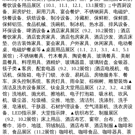
餐饮设备用品展区（10.1、11.1、12.1、13.1展馆）;; 中西厨设
备、厨房炉灶、厨用刀具、宴会餐炉、不锈钢厨具、电磁炉、
快餐设备、烘焙设备、制冷设备、冷藏柜、保鲜柜、保鲜膜、
保鲜铝箔、食品机械、洗碗机、制冰机、热水器、排风设备、
环保设备、啤酒设备▲酒店家具展区（9.2、10.2展馆）; 酒店
餐饮家具、酒店套房家具、酒店包房家具、酒店沙发、酒店床
垫、仿古装饰家具、宴会家具、户外家具、休闲家具、电动餐
桌、电磁炉餐桌等▲桌面用品展区（1.1、2.1、3.1、4.1、5.1
展馆）; 不锈钢餐具、竹木餐具、陶瓷餐具、玻璃餐具、美耐
皿餐具、料理用具、酒精炉、玻璃器皿、玻璃转盘、金银器、
筷子类▲客房、配套电器（9.2、10.2展馆）;酒店电视机、电
话机、保险箱、电子门锁、水壶、易耗品、房物服务车、餐
车、床头控制系统、客房灯具、雨伞架、棕榈树、雕塑装饰▲
清洁及洗衣设备展区、钛金及大堂用品展区（2.2、3.2、4.2展
馆）洗地机、抛光机、擦地机、电子打泡箱、吸水机、吹风
机、吸尘器、垃圾桶、尘推、地垫、清洁剂、洗涤剂、洗手
液、皂液机、干肤器、石材护理设备、空气清新机、洗衣房设
备、LED指示屏、大堂指示牌、▲纺织布艺、制服展区
（9.2、10.2展馆）床上用品、酒店布艺、窗帘、台布、台垫、
餐巾、浴巾、地毯、羽绒制品、酒店布草、酒店制服▲咖啡和
茶、食品展区（11.2展馆）咖啡机、咖啡食品、咖啡器具、茶